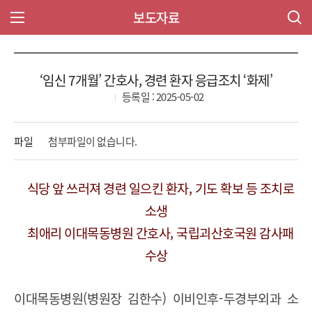
보도자료
주 메뉴 열기
‘임신 7개월’ 간호사, 경련 환자 응급조치 ‘화제’
등록일 : 2025-05-02
파일
첨부파일이 없습니다.
식당 앞 쓰러져 경련 일으킨 환자
,
기도 확보 등 조치로
소생
최애리 이대목동병원 간호사
,
국립괴산호국원 감사패
수상
이대목동병원
(
병원장 김한수
)
이비인후
-
두경부외과 소