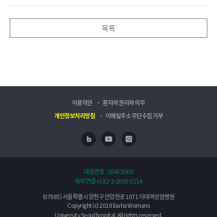
목록
이용약관
환자의 권리와 의무
개인정보처리방침
이메일주소 무단수집 거부
네이버 블로그
유투브
인스타
대표번호 :
1666.5000
해외 연결시:
82-2-2650-5114
(07985) 서울특별시 양천구 안양천로 1071 이대여성암병원
Copyright (c) 2019 Ewha Womans
University Seoul hospital. All rights reserved.