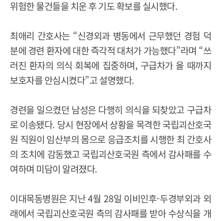
위험한 물건들을 치운 후 기도 확보를 실시했다
.
최애리 간호사는
“
신경외과 병동에서 근무했던 경험 덕
분에 경련 환자에 대한 즉각적 대처가 가능했다
”
라며
“
쓰
러진 환자의 의식 회복에 집중하며
,
구급차가 올 때까지
보호자를 안심시켰다
”
고 설명했다
.
경련을 일으켰던 남성은 다행히 의식을 되찾았고 구급차
로 이송됐다
.
당시 현장에서 상황을 목격한 국립괴산호국
원 직원이 임산부의 몸으로 응급조치를 시행한 최 간호사
의 조치에 감동했고 국립괴산호국원 측에서 감사패를 수
여하며 미담이 알려졌다
.
이대목동병원은 지난
4
월
28
일 이비인후
-
두경부외과 외
래에서 국립괴산호국원 측의 감사패를 받아 수상식을 개