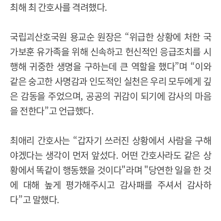
최해 최 간호사를 격려했다
.
국립괴산호국원 용교순 원장은
“
위급한 상황에 처한 국
가보훈 유가족을 위해 신속하고 헌신적인 응급조치를 시
행해 귀중한 생명을 구하는데 큰 역할을 했다
”
며
“
이와
같은 숭고한 사명감과 인도적인 실천은 우리 모두에게 깊
은 감동을 주었으며
,
공공의 귀감이 되기에 감사의 마음
을 전한다
”
고 언급했다
.
최애리 간호사는
“
갑자기 쓰러진 상황에서 사람을 구해
야겠다는 생각이 먼저 앞섰다
.
어떤 간호사라도 같은 상
황에서 똑같이 행동했을 것이다
"
라며
"
당연한 일을 한 것
에 대해 높게 평가해주시고 감사패를 주셔서 감사하
다
”
고 말했다
.