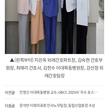
▲
(
왼쪽부터
)
지은옥 외래간호파트장
,
김숙현 간호부
원장
,
최애리 간호사
,
김한수 이대목동병원장
,
강선정 외
래간호팀장
안정신 이대목동병원 교수, GBCC 2025서 ‘우수 포스터 발표상’ 수상
이전글
장석만 이화의료원 인사노무팀장, 동탑산업훈장 수상
다음글