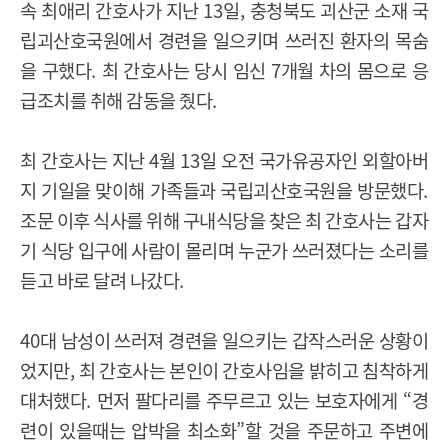
속 최애리 간호사가 지난
13
일
,
충청북도 괴산군 소재 국
립괴산호국원에서 경련을 일으키며 쓰러진 환자의 목숨
을 구했다
.
최 간호사는 당시 임신
7
개월 차의 몸으로 응
급조치를 취해 감동을 줬다
.
최 간호사는 지난
4
월
13
일 오전 국가유공자인 외할아버
지 기일을 맞이해 가족들과 국립괴산호국원을 방문했다
.
조문 이후 식사를 위해 구내식당을 찾은 최 간호사는 갑자
기 식당 입구에 사람이 몰리며 누군가 쓰러졌다는 소리를
듣고 바로 달려 나갔다
.
40
대 남성이 쓰러져 경련을 일으키는 갑작스러운 상황이
었지만
,
최 간호사는 본인이 간호사임을 밝히고 침착하게
대처했다
.
먼저 팔다리를 주무르고 있는 보호자에게
“
경
련이 있을때는 압박을 최소화
”
할 것을 주문하고 주변에