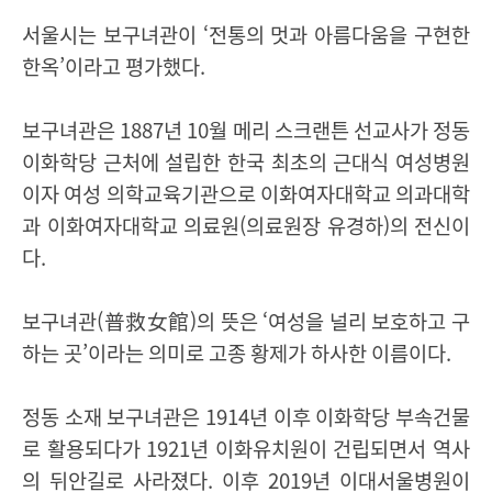
서울시는 보구녀관이
‘
전통의 멋과 아름다움을 구현한
한옥
’
이라고 평가했다
.
보구녀관은
1887
년
10
월 메리 스크랜튼 선교사가 정동
이화학당 근처에 설립한 한국 최초의 근대식 여성병원
이자 여성 의학교육기관으로 이화여자대학교 의과대학
과 이화여자대학교 의료원
(
의료원장 유경하
)
의 전신이
다
.
보구녀관
(
普救女館
)
의 뜻은
‘
여성을 널리 보호하고 구
하는 곳
’
이라는 의미로 고종 황제가 하사한 이름이다
.
정동 소재 보구녀관은
1914
년 이후 이화학당 부속건물
로 활용되다가
1921
년 이화유치원이 건립되면서 역사
의 뒤안길로 사라졌다
.
이후
2019
년 이대서울병원이