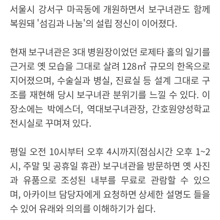
서울시 강서구 마곡동에 개원하면서 보구녀관도 함께
복원돼
'
섬김과 나눔
'
의 설립 정신이 이어졌다
.
현재 보구녀관은
3
대 병원장이었던 로제타 홀의 일기를
근거로 옛 모습을 그대로 살려
128
㎡
규모의 한옥으로
지어졌으며
,
수술실과 병실
,
진료실 등 설계 그대로 구
조를 재현해 당시 보구녀관 분위기를 느낄 수 있다
.
이
장소에는 박에스더
,
역대보구녀관장
,
간호원양성학교
전시실로 꾸며져 있다
.
평일 오전
10
시부터 오후
4
시까지
(
점심시간 오후
1~2
시
,
주말 및 공휴일 휴관
)
보구녀관을 방문하면 옛 사진
과 유품으로 조성된 내부를 무료로 관람할 수 있으
며
,
아카이브 담당자에게 요청하면 상세한 설명도 들을
수 있어 유래와 의의를 이해하기가 쉽다
.