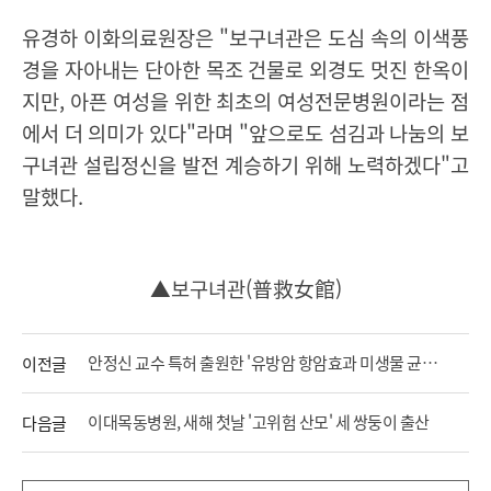
유경하 이화의료원장은
"
보구녀관은 도심 속의 이색풍
경을 자아내는 단아한 목조 건물로 외경도 멋진 한옥이
지만
,
아픈 여성을 위한 최초의 여성전문병원이라는 점
에서 더 의미가 있다
"
라며
"
앞으로도 섬김과 나눔의 보
구녀관 설립정신을 발전 계승하기 위해 노력하겠다
"
고
말했다
.
▲
보구녀관
(
普救女館
)
안정신 교수 특허 출원한 '유방암 항암효과 미생물 균주' 상용화 추진
이전글
이대목동병원, 새해 첫날 '고위험 산모' 세 쌍둥이 출산
다음글