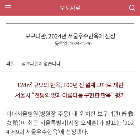
보도자료
주 메뉴 열기
보구녀관, 2024년 서울우수한옥에 선정
등록일 : 2024-12-30
파일
첨부파일이 없습니다.
128
㎡
규모의 한옥
, 100
년 전 설계 그대로 재현
서울시
“
전통의 멋과 아름다움 구현한 한옥
”
평가
이대서울병원
(
병원장 주웅
)
내 위치한 보구녀관
(
普救
女館
)
이 최근 서울특별시
(
시장 오세훈
)
가 발표한
'202
4
제
9
회 서울우수한옥
'
에 선정됐다
.